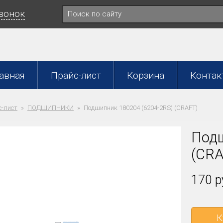
звонок
авная
Прайс-лист
Корзина
Контак
-лист
ПОДШИПНИКИ
Подшипник 180204 (6204-2RS) (CRAFT)
Подш
(CRA
170 р
К