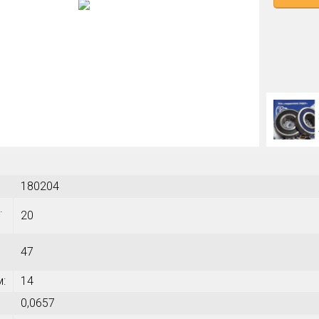
180204
.
20
47
м:
14
0,0657