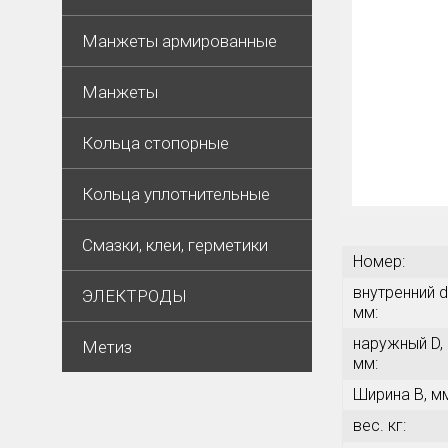
Манжеты армированные
Манжеты
Кольца стопорные
Кольца уплотнительные
Смазки, клеи, герметики
Номер:
внутренний d
ЭЛЕКТРОДЫ
мм:
наружный D,
Метиз
мм:
Ширина В, м
вес. кг: