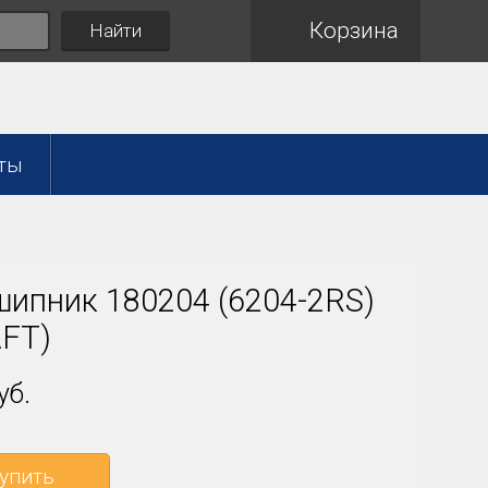
Корзина
Найти
ты
ипник 180204 (6204-2RS)
FT)
уб.
упить