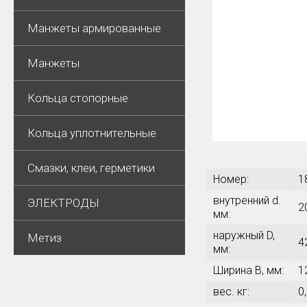
Манжеты армированные
Манжеты
Кольца стопорные
Кольца уплотнительные
Смазки, клеи, герметики
Номер:
1
внутренний d.
ЭЛЕКТРОДЫ
2
мм:
наружный D,
Метиз
4
мм:
Ширина В, мм:
1
вес. кг:
0