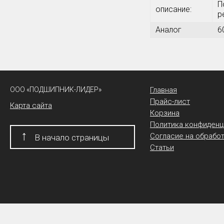
П
описание:
р
Аналог
6
ООО «ПОДШИПНИК-ЛИДЕР»
Главная
Прайс-лист
Карта сайта
Корзина
Политика конфиденц
↑
Согласие на обрабо
В начало страницы
Статьи