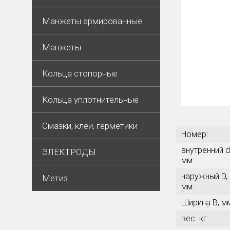
Манжеты армированные
Манжеты
Кольца стопорные
Кольца уплотнительные
Смазки, клеи, герметики
Номер:
внутренний d
ЭЛЕКТРОДЫ
мм:
наружный D,
Метиз
мм:
Ширина В, м
вес. кг: