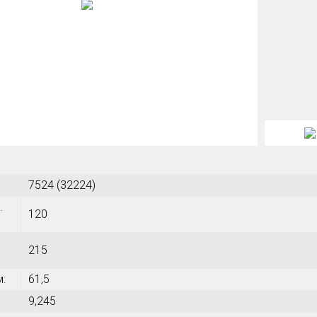
7524 (32224)
.
120
215
м:
61,5
9,245