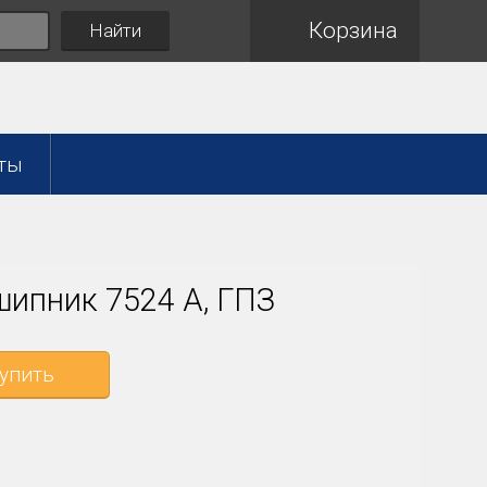
Корзина
Найти
ты
ипник 7524 А, ГПЗ
упить