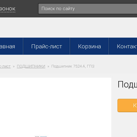
звонок
авная
Прайс-лист
Корзина
Контак
-лист
ПОДШИПНИКИ
Подшипник 7524 А, ГПЗ
Подш
К