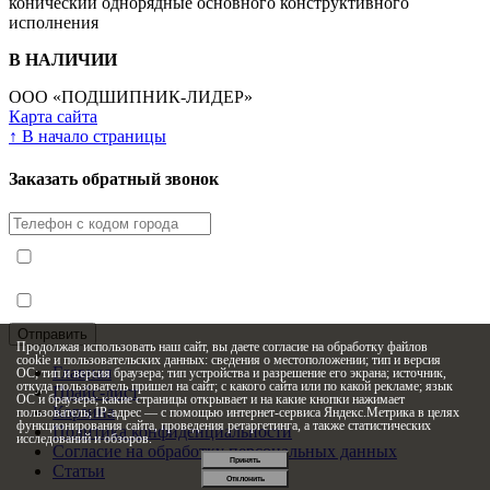
конический однорядные основного конструктивного
исполнения
В НАЛИЧИИ
ООО «ПОДШИПНИК-ЛИДЕР»
Карта сайта
↑
В начало страницы
Заказать обратный звонок
Я принимаю условия
Политики конфиденциальности
Я согласен с
условиями обработки персональных данных
Продолжая использовать наш сайт, вы даете согласие на обработку файлов
cookie и пользовательских данных: сведения о местоположении; тип и версия
Главная
ОС; тип и версия браузера; тип устройства и разрешение его экрана; источник,
откуда пользователь пришел на сайт; с какого сайта или по какой рекламе; язык
Прайс-лист
ОС и браузера; какие страницы открывает и на какие кнопки нажимает
Корзина
пользователь; IP-адрес — с помощью интернет-сервиса Яндекс.Метрика в целях
функционирования сайта, проведения ретаргетинга, а также статистических
Политика конфиденциальности
исследований и обзоров.
Согласие на обработку персональных данных
Принять
Статьи
Отклонить