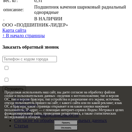
вес. кг:
0,51
Подшипник качения шариковый радиальный
описание:
однорядные
.
В НАЛИЧИИ
ООО «ПОДШИПНИК-ЛИДЕР»
Карта сайта
↑
В начало страницы
Заказать обратный звонок
Я принимаю условия
Политики конфиденциальности
Я согласен с
условиями обработки персональных данных
Продолжая использовать наш сайт, вы даете согласие на обработку файлов
cookie и пользовательских данных: сведения о местоположении; тип и версия
Главная
ОС; тип и версия браузера; тип устройства и разрешение его экрана; источник,
откуда пользователь пришел на сайт; с какого сайта или по какой рекламе; язык
Прайс-лист
ОС и браузера; какие страницы открывает и на какие кнопки нажимает
Корзина
пользователь; IP-адрес — с помощью интернет-сервиса Яндекс.Метрика в целях
функционирования сайта, проведения ретаргетинга, а также статистических
Политика конфиденциальности
исследований и обзоров.
Согласие на обработку персональных данных
Принять
Статьи
Отклонить