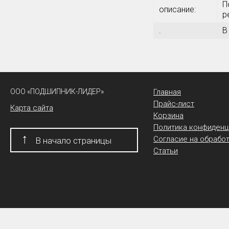
П
описание:
р
.
В
ООО «ПОДШИПНИК-ЛИДЕР»
Главная
Прайс-лист
Карта сайта
Корзина
Политика конфиденц
↑
Согласие на обрабо
В начало страницы
Статьи