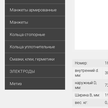
Манжеты армированные
Манжеты
Кольца стопорные
Кольца уплотнительные
Смазки, клеи, герметики
Номер:
1
внутренний d.
ЭЛЕКТРОДЫ
3
мм:
наружный D,
Метиз
7
мм:
Ширина В, мм:
1
вес. кг:
0