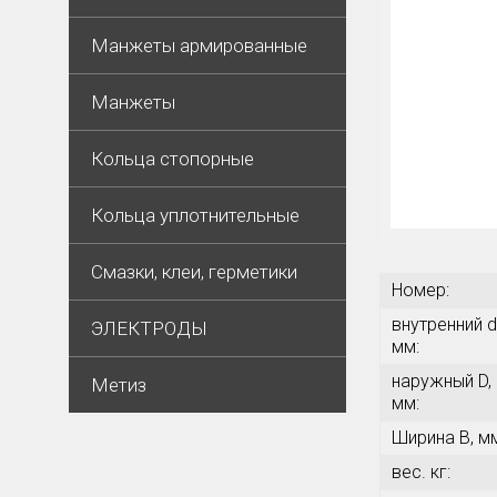
Манжеты армированные
Манжеты
Кольца стопорные
Кольца уплотнительные
Смазки, клеи, герметики
Номер:
внутренний d
ЭЛЕКТРОДЫ
мм:
наружный D,
Метиз
мм:
Ширина В, м
вес. кг: