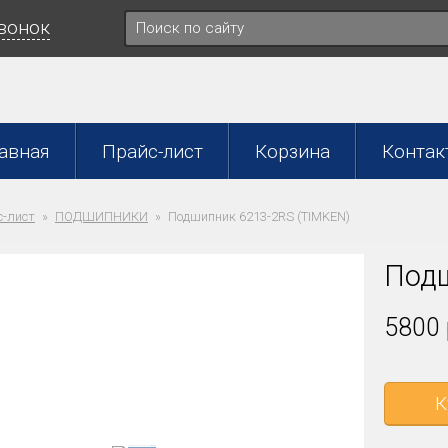
звонок
авная
Прайс-лист
Корзина
Контак
-лист
ПОДШИПНИКИ
Подшипник 6213-2RS (TIMKEN)
Подш
5800 
К