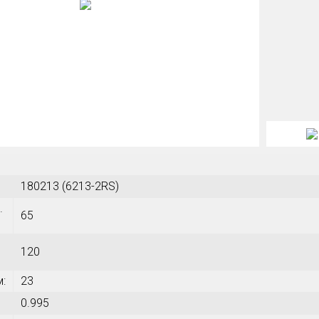
180213 (6213-2RS)
.
65
120
м:
23
0.995