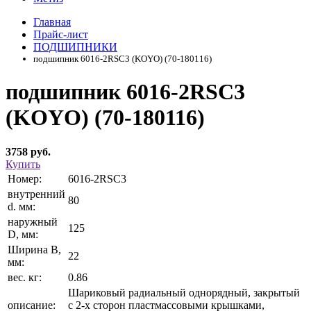
Главная
Прайс-лист
ПОДШИПНИКИ
подшипник 6016-2RSC3 (KOYO) (70-180116)
подшипник 6016-2RSC3
(KOYO) (70-180116)
3758 руб.
Купить
Номер:
6016-2RSC3
внутренний
80
d. мм:
наружный
125
D, мм:
Ширина В,
22
мм:
вес. кг:
0.86
Шариковый радиальный однорядный, закрытый
описание:
с 2-х сторон пластмассовыми крышками,