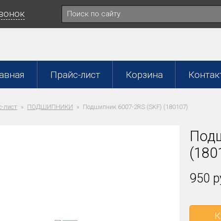
звонок
авная
Прайс-лист
Корзина
Контак
-лист
ПОДШИПНИКИ
Подшипник 6007-2RS (SKF) (180107)
Подш
(180
950 р
К