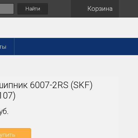
Корзина
Найти
ты
ипник 6007-2RS (SKF)
107)
уб.
упить