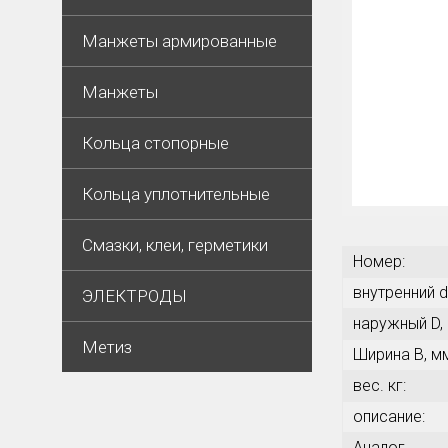
Манжеты армированные
Манжеты
Кольца стопорные
Кольца уплотнительные
Смазки, клеи, герметики
Номер:
внутренний d
ЭЛЕКТРОДЫ
наружный D,
Метиз
Ширина В, м
вес. кг:
описание:
Аналог