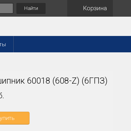
Корзина
Найти
ты
ипник 60018 (608-Z) (6ГПЗ)
б.
упить