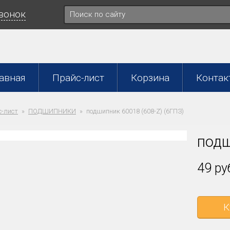
звонок
авная
Прайс-лист
Корзина
Контак
-лист
ПОДШИПНИКИ
подшипник 60018 (608-Z) (6ГПЗ)
подш
49 ру
К