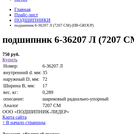
Главная
Прайс-лист
ПОДШИПНИКИ
подшипник 6-36207 Л (7207 CM) (ПВ-GROUP)
подшипник 6-36207 Л (7207 
750 руб.
Купить
Номер:
6-36207 Л
внутренний d. мм:
35
наружный D, мм:
72
Ширина В, мм:
17
вес. кг:
0,289
описание:
шариковый радиально-упорный
Аналог
7207 CM
ООО «ПОДШИПНИК-ЛИДЕР»
Карта сайта
↑
В начало страницы