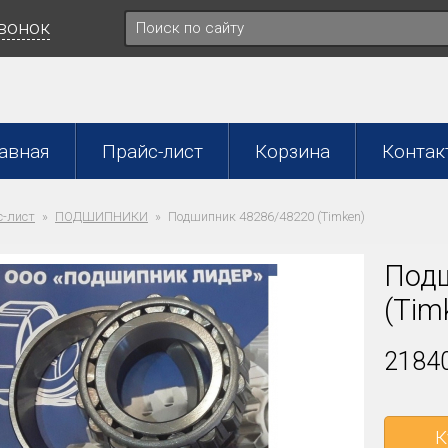
звонок
авная
Прайс-лист
Корзина
Контак
-лист
ПОДШИПНИКИ
Подшипник 48286/48220 (Timken)
Подш
(Tim
21840
К