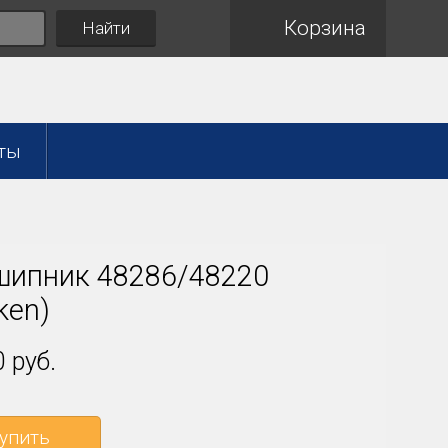
Корзина
Найти
ты
ипник 48286/48220
ken)
 руб.
упить