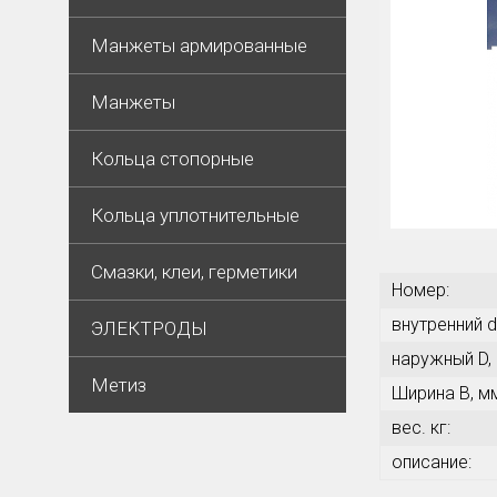
Манжеты армированные
Манжеты
Кольца стопорные
Кольца уплотнительные
Смазки, клеи, герметики
Номер:
внутренний d
ЭЛЕКТРОДЫ
наружный D,
Метиз
Ширина В, м
вес. кг:
описание: