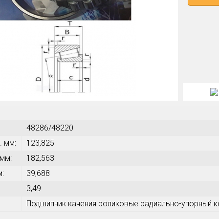
48286/48220
. мм:
123,825
 мм:
182,563
м:
39,688
3,49
Подшипник качения роликовые радиально-упорный к