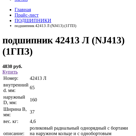
Главная
Прайс-лист
ПОДШИПНИКИ
подшипник 42413 Л (NJ413) (1ГПЗ)
подшипник 42413 Л (NJ413)
(1ГПЗ)
4830 руб.
Купить
Номер:
42413 Л
внутренний
65
d. мм:
наружный
160
D, мм:
Ширина В,
37
мм:
вес. кг:
4,6
роликовый радиальный однорядный с бортами
описание:
на наружном кольце и с однобортовым