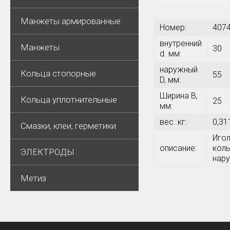
Манжеты армированные
Номер:
407
внутренний
Манжеты
30
d. мм:
наружный
Кольца стопорные
55
D, мм:
Ширина В,
Кольца уплотнительные
25
мм:
вес. кг:
0,31
Смазки, клеи, герметики
Игол
описание:
коль
ЭЛЕКТРОДЫ
нару
Метиз