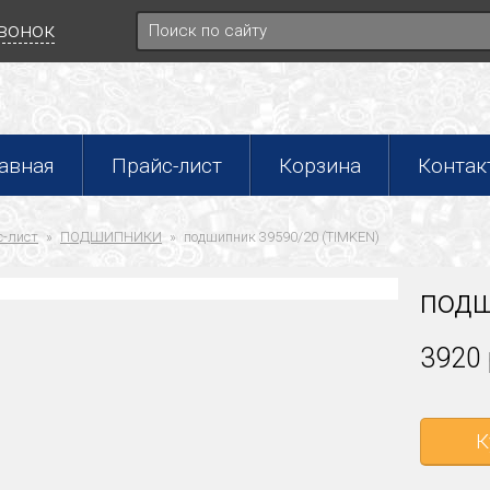
звонок
авная
Прайс-лист
Корзина
Контак
-лист
ПОДШИПНИКИ
подшипник 39590/20 (TIMKEN)
подш
3920 
К