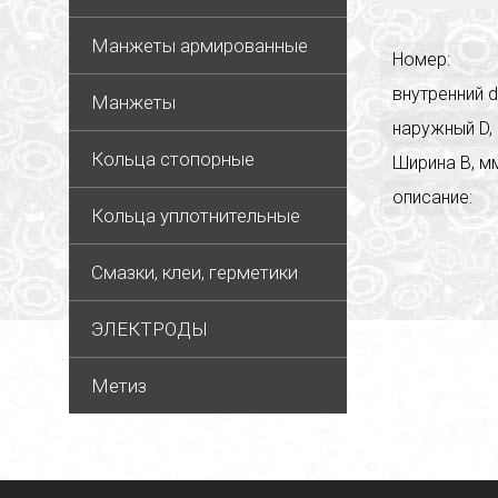
Манжеты армированные
Номер:
внутренний d
Манжеты
наружный D,
Кольца стопорные
Ширина В, м
описание:
Кольца уплотнительные
Смазки, клеи, герметики
ЭЛЕКТРОДЫ
Метиз