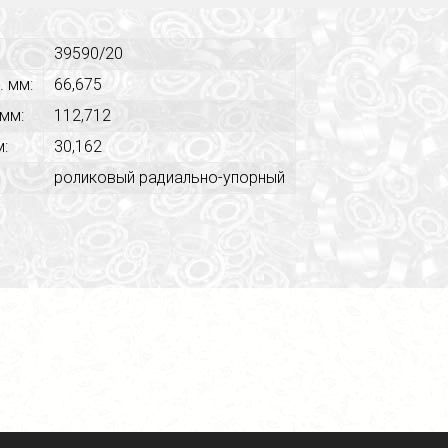
39590/20
. мм:
66,675
 мм:
112,712
м:
30,162
роликовый радиально-упорный