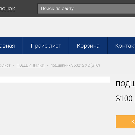
звонок
авная
Прайс-лист
Корзина
Контак
-лист
ПОДШИПНИКИ
подшипник 350212 X2 (STC)
подш
3100 
К