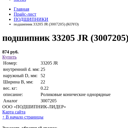
Главная
Прайс-лист
ПОДШИПНИКИ
подшипник 33205 JR (3007205) (KOYO)
подшипник 33205 JR (300720
874 руб.
Купить
Номер:
33205 JR
внутренний d. мм:
25
наружный D, мм:
52
Ширина В, мм:
22
вес. кг:
0.22
описание:
Роликовые конические однорядные
Аналог
3007205
ООО «ПОДШИПНИК-ЛИДЕР»
Карта сайта
↑
В начало страницы