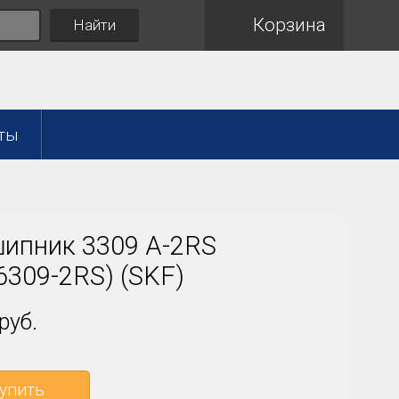
Корзина
Найти
ты
ипник 3309 A-2RS
6309-2RS) (SKF)
руб.
упить