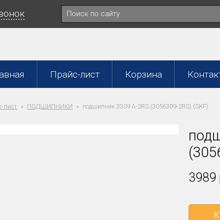
звонок
авная
Прайс-лист
Корзина
Контак
-лист
ПОДШИПНИКИ
подшипник 3309 A-2RS (3056309-2RS) (SKF)
подш
(305
3989 
К