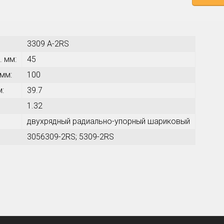
3309 A-2RS
. мм:
45
 мм:
100
м:
39.7
1.32
двухрядный радиально-упорный шариковый
3056309-2RS; 5309-2RS