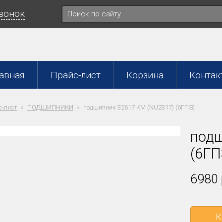
звонок
авная
Прайс-лист
Корзина
Контак
-лист
ПОДШИПНИКИ
подшипник 32617 КМ (NU2317) (6ГПЗ)
подш
(6ГП
6980 
К