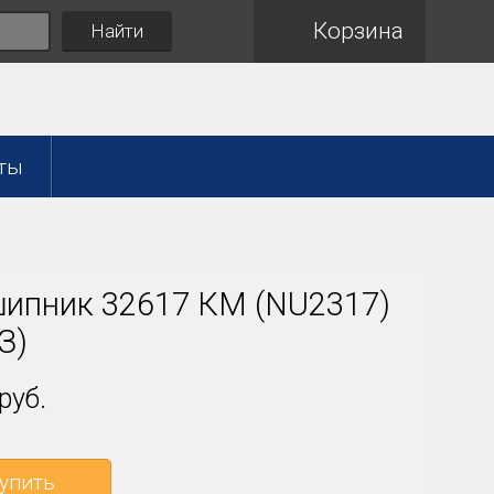
Корзина
Найти
ты
ипник 32617 КМ (NU2317)
З)
руб.
упить