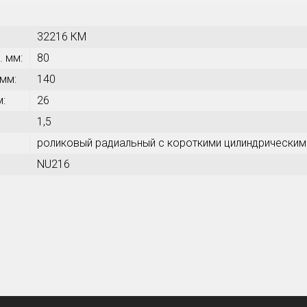
32216 КМ
. мм:
80
 мм:
140
м:
26
1,5
роликовый радиальный с короткими цилиндрическим
NU216