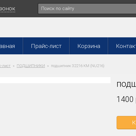
звонок
авная
Прайс-лист
Корзина
Контак
-лист
ПОДШИПНИКИ
подшипник 32216 КМ (NU216)
подш
1400 
К