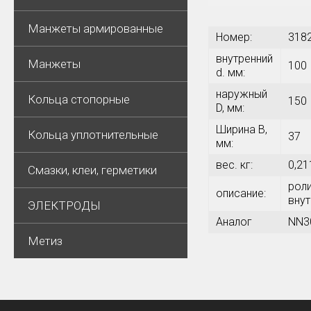
Манжеты армированные
Номер:
318
внутренний
Манжеты
100
d. мм:
наружный
Кольца стопорные
150
D, мм:
Ширина В,
Кольца уплотнительные
37
мм:
вес. кг:
0,21
Смазки, клеи, герметики
рол
описание:
внут
ЭЛЕКТРОДЫ
Аналог
NN3
Метиз