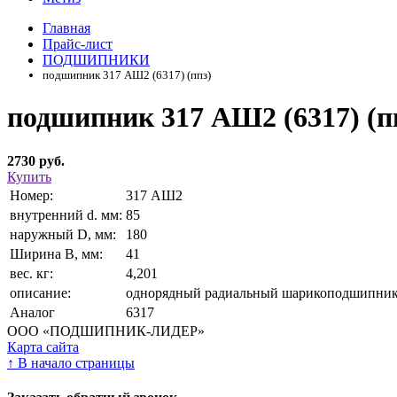
Главная
Прайс-лист
ПОДШИПНИКИ
подшипник 317 АШ2 (6317) (ппз)
подшипник 317 АШ2 (6317) (п
2730 руб.
Купить
Номер:
317 АШ2
внутренний d. мм:
85
наружный D, мм:
180
Ширина В, мм:
41
вес. кг:
4,201
описание:
однорядный радиальный шарикоподшипни
Аналог
6317
ООО «ПОДШИПНИК-ЛИДЕР»
Карта сайта
↑
В начало страницы