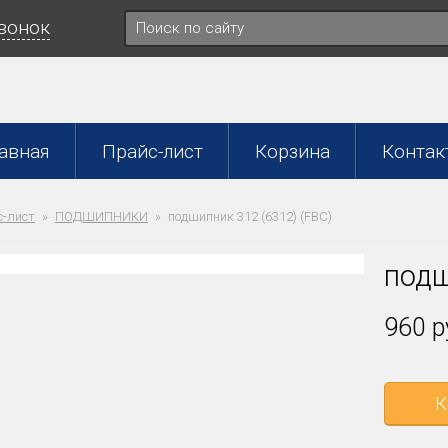
звонок
авная
Прайс-лист
Корзина
Контак
-лист
ПОДШИПНИКИ
подшипник 312 (6312) (FBC)
подш
960 р
К