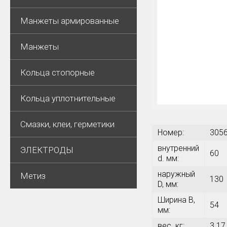
Манжеты армированные
Манжеты
Кольца стопорные
Кольца уплотнительные
Смазки, клеи, герметики
Номер:
305
внутренний
ЭЛЕКТРОДЫ
60
d. мм:
наружный
Метиз
130
D, мм:
Ширина В,
54
мм:
вес. кг:
3.17