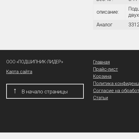
Подш
описание:
двух
Аналог
331
ООО «ПОДШИПНИК-ЛИДЕР»
Главная
Прайс-лист
Карта сайта
Корзина
Политика конфиденц
↑
Согласие на обрабо
В начало страницы
Статьи