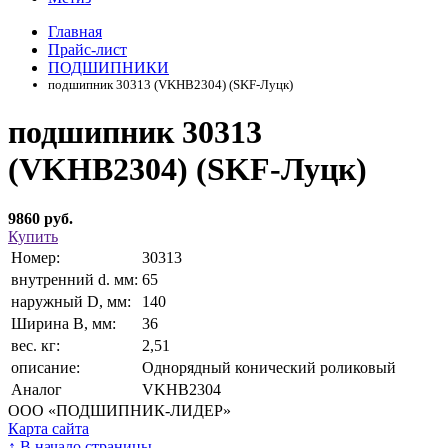
Главная
Прайс-лист
ПОДШИПНИКИ
подшипник 30313 (VKHB2304) (SKF-Луцк)
подшипник 30313
(VKHB2304) (SKF-Луцк)
9860 руб.
Купить
Номер:
30313
внутренний d. мм:
65
наружный D, мм:
140
Ширина В, мм:
36
вес. кг:
2,51
описание:
Однорядный конический роликовый
Аналог
VKHB2304
ООО «ПОДШИПНИК-ЛИДЕР»
Карта сайта
↑
В начало страницы