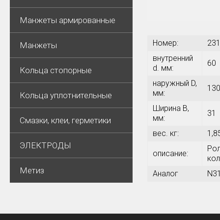
Манжеты армированные
Номер:
23
Манжеты
внутренний
60
d. мм:
Кольца стопорные
наружный D,
13
мм:
Кольца уплотнительные
Ширина В,
31
мм:
Смазки, клеи, герметики
вес. кг:
1,8
ЭЛЕКТРОДЫ
Рол
описание:
кол
Метиз
Аналог
N3