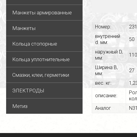
Манжеты армированные
Номер:
23
Манжеты
внутренний
50
d. мм:
Кольца стопорные
наружный D,
11
мм:
Кольца уплотнительные
Ширина В,
27
мм:
Смазки, клеи, герметики
вес. кг:
1,2
ЭЛЕКТРОДЫ
Рол
описание:
кол
Метиз
Аналог
N3