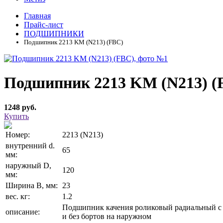
Главная
Прайс-лист
ПОДШИПНИКИ
Подшипник 2213 KM (N213) (FBC)
Подшипник 2213 KM (N213) (
1248 руб.
Купить
Номер:
2213 (N213)
внутренний d.
65
мм:
наружный D,
120
мм:
Ширина В, мм:
23
вес. кг:
1.2
Подшипник качения роликовый радиальный с 
описание:
и без бортов на наружном