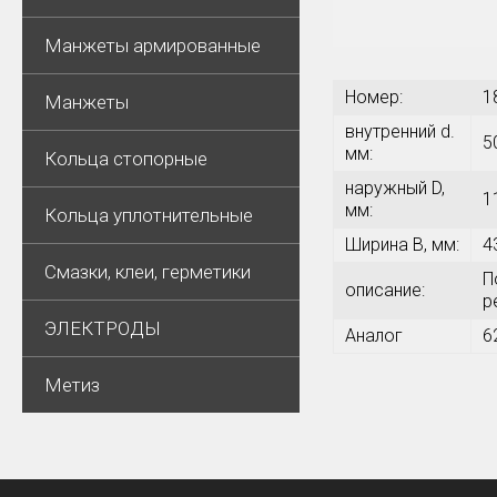
Манжеты армированные
Номер:
1
Манжеты
внутренний d.
5
мм:
Кольца стопорные
наружный D,
1
мм:
Кольца уплотнительные
Ширина В, мм:
4
Смазки, клеи, герметики
П
описание:
р
ЭЛЕКТРОДЫ
Аналог
6
Метиз