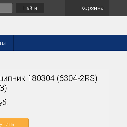
Корзина
Найти
ты
ипник 180304 (6304-2RS)
З)
уб.
упить