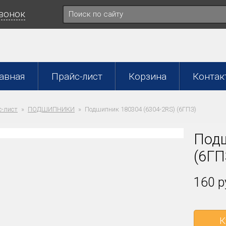
звонок
авная
Прайс-лист
Корзина
Контак
-лист
ПОДШИПНИКИ
Подшипник 180304 (6304-2RS) (6ГПЗ)
Подш
(6ГП
160 р
К