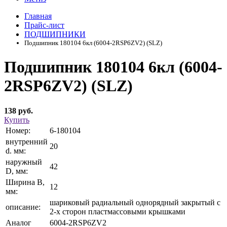
Главная
Прайс-лист
ПОДШИПНИКИ
Подшипник 180104 6кл (6004-2RSP6ZV2) (SLZ)
Подшипник 180104 6кл (6004-
2RSP6ZV2) (SLZ)
138 руб.
Купить
Номер:
6-180104
внутренний
20
d. мм:
наружный
42
D, мм:
Ширина В,
12
мм:
шариковый радиальный однорядный закрытый с
описание:
2-х сторон пластмассовыми крышками
Аналог
6004-2RSP6ZV2