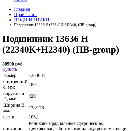
Главная
Прайс-лист
ПОДШИПНИКИ
Подшипник 13636 Н (22340К+Н2340) (ПВ-group)
Подшипник 13636 Н
(22340К+Н2340) (ПВ-group)
88500 руб.
Купить
Номер:
13636 Н
внутренний
180
d. мм:
наружный
420
D, мм:
Ширина В,
138/176
мм:
вес. кг:
106,1
Роликовые радиальные сферические,
описание:
Двухрядные, с бортиками на внутреннем кольце