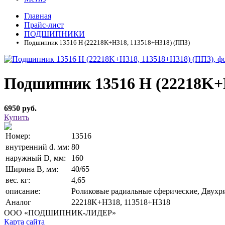
Главная
Прайс-лист
ПОДШИПНИКИ
Подшипник 13516 Н (22218K+H318, 113518+Н318) (ППЗ)
Подшипник 13516 Н (22218K+
6950 руб.
Купить
Номер:
13516
внутренний d. мм:
80
наружный D, мм:
160
Ширина В, мм:
40/65
вес. кг:
4,65
описание:
Роликовые радиальные сферические, Двухря
Аналог
22218K+H318, 113518+Н318
ООО «ПОДШИПНИК-ЛИДЕР»
Карта сайта