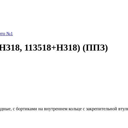
H318, 113518+Н318) (ППЗ)
дные, с бортиками на внутреннем кольце с закрепительной втул