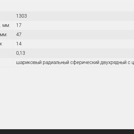
1303
. мм:
17
 мм:
47
м:
14
0,13
шариковый радиальный сферический двухрядный с ц