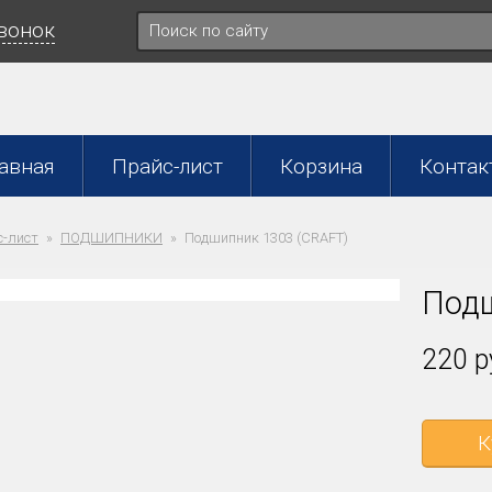
звонок
авная
Прайс-лист
Корзина
Контак
-лист
ПОДШИПНИКИ
Подшипник 1303 (CRAFT)
Подш
220 р
К