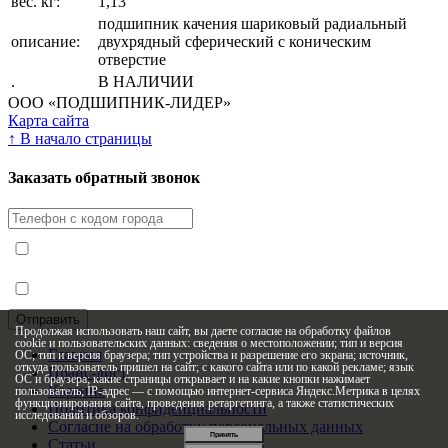
вес. кг:
1,13
подшипник качения шариковый радиальный
описание:
двухрядный сферический с коническим
отверстие
.
В НАЛИЧИИ
ООО «ПОДШИПНИК-ЛИДЕР»
Карта сайта
↑
В начало страницы
Заказать обратный звонок
Я принимаю условия
Политики конфиденциальности
Я согласен с
условиями обработки персональных данных
Продолжая использовать наш сайт, вы даете согласие на обработку файлов
cookie и пользовательских данных: сведения о местоположении; тип и версия
Главная
ОС; тип и версия браузера; тип устройства и разрешение его экрана; источник,
откуда пользователь пришел на сайт; с какого сайта или по какой рекламе; язык
Прайс-лист
ОС и браузера; какие страницы открывает и на какие кнопки нажимает
Корзина
пользователь; IP-адрес — с помощью интернет-сервиса Яндекс.Метрика в целях
функционирования сайта, проведения ретаргетинга, а также статистических
Политика конфиденциальности
исследований и обзоров.
Согласие на обработку персональных данных
Принять
Статьи