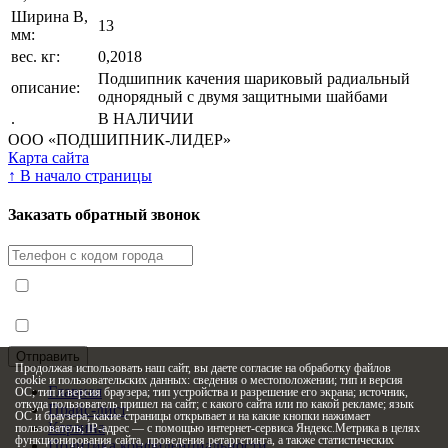
Ширина В,
13
мм:
вес. кг:
0,2018
Подшипник качения шариковый радиальный
описание:
однорядный с двумя защитными шайбами
.
В НАЛИЧИИ
ООО «ПОДШИПНИК-ЛИДЕР»
Карта сайта
↑
В начало страницы
Заказать обратный звонок
Я принимаю условия
Политики конфиденциальности
Я согласен с
условиями обработки персональных данных
Продолжая использовать наш сайт, вы даете согласие на обработку файлов
cookie и пользовательских данных: сведения о местоположении; тип и версия
Главная
ОС; тип и версия браузера; тип устройства и разрешение его экрана; источник,
откуда пользователь пришел на сайт; с какого сайта или по какой рекламе; язык
Прайс-лист
ОС и браузера; какие страницы открывает и на какие кнопки нажимает
Корзина
пользователь; IP-адрес — с помощью интернет-сервиса Яндекс.Метрика в целях
функционирования сайта, проведения ретаргетинга, а также статистических
Политика конфиденциальности