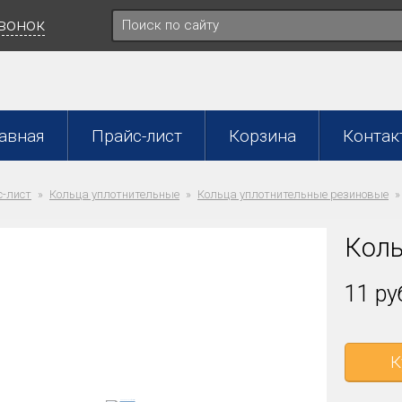
звонок
авная
Прайс-лист
Корзина
Контак
-лист
Кольца уплотнительные
Кольца уплотнительные резиновые
Коль
11 ру
К