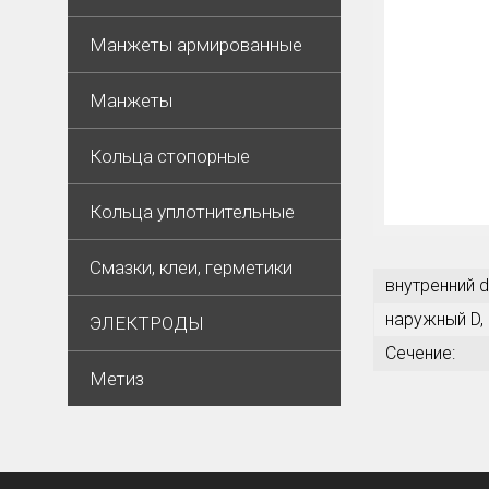
Манжеты армированные
Манжеты
Кольца стопорные
Кольца уплотнительные
Смазки, клеи, герметики
внутренний d
наружный D,
ЭЛЕКТРОДЫ
Сечение:
Метиз