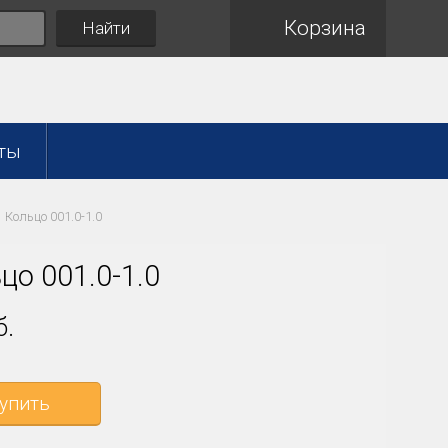
Корзина
Найти
ты
Кольцо 001.0-1.0
цо 001.0-1.0
б.
упить